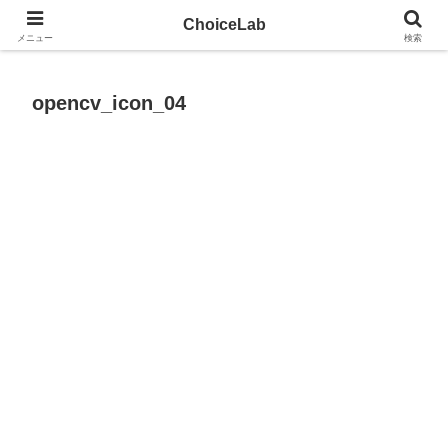
試して、見つける。モノ選びのツールサイト
ChoiceLab
メニュー
検索
opencv_icon_04