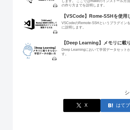
します。 ここではmakeのインストール方法
の作り方までを説明します。
【VSCode】Rome-SSHを
VSCodeのRemote-SSHというプラ
に説明します。
【Deep Learning】メモ
Deep Learningにおいて学習データ
す。
シ
X
はてブ