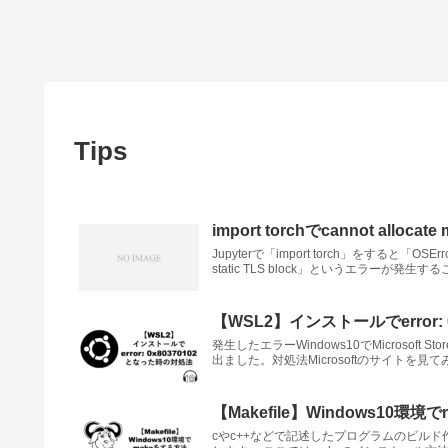
Tips
import torchでcannot allocate
Jupyterで「import torch」をすると「OSError: /us
static TLS block」というエラー
【WSL2】インストールでerror:
発生したエラーWindows10でMicrosoft 
出ました。対処法Microsoftのサイトを見て
【Makefile】Windows10環
cやc++などで記述したプログラムのビルド