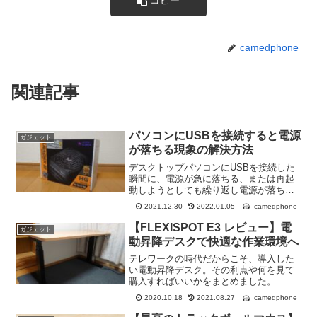
コピー
camedphone
関連記事
パソコンにUSBを接続すると電源
ガジェット
が落ちる現象の解決方法
デスクトップパソコンにUSBを接続した
瞬間に、電源が急に落ちる、または再起
動しようとしても繰り返し電源が落ちる
症状が発生しました。 この現象の原因と
camedphone
2021.12.30
2022.01.05
解決方法について紹介します。また、そ
れだけではなく他に試したことについて
【FLEXISPOT E3 レビュー】電
ガジェット
も合わせて紹介します。
動昇降デスクで快適な作業環境へ
テレワークの時代だからこそ、導入した
い電動昇降デスク。その利点や何を見て
購入すればいいかをまとめました。
camedphone
2020.10.18
2021.08.27